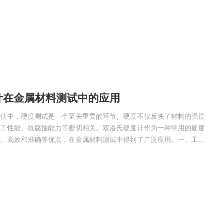
加一定的压力于样品表面，利用传感器检测样品在受力后的变形程度，
硬度值。该设备的高效性在于其能够自动化地扫描大面积的样品，并实
计在金属材料测试中的应用
评估中，硬度测试是一个至关重要的环节。硬度不仅反映了材料的强度
加工性能、抗腐蚀能力等密切相关。双洛氏硬度计作为一种常用的硬度
单、高效和准确等优点，在金属材料测试中得到了广泛应用。一、工作
通过施加不同负载，利用硬度压头在材料表面产生的压痕来测量材料的
初始负载时，会在材料表面形成一个小压痕；随后，增加负载，形成更
过移除负载，记录压痕的深度或直径，计算出材料的硬度值。“双”指