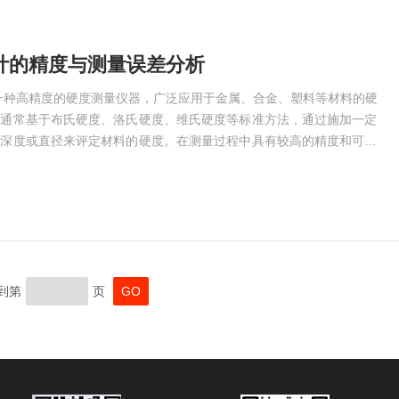
计的精度与测量误差分析
一种高精度的硬度测量仪器，广泛应用于金属、合金、塑料等材料的硬
理通常基于布氏硬度、洛氏硬度、维氏硬度等标准方法，通过施加一定
的深度或直径来评定材料的硬度。在测量过程中具有较高的精度和可靠
仍然不可忽视，尤其在高精度应用场景下，如何优化性能和减少误差是
一、精度分析日本FT硬度计的精度通常取决于多个因素，包括仪器的
度、加载系统的稳定性以及测量系统的分辨率。通常采用先进的电子技
到第
页