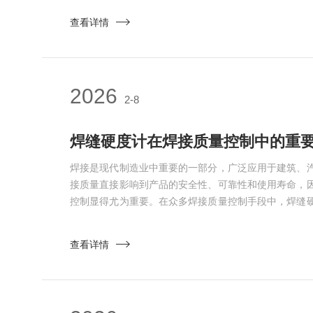
在一定载荷下测量压痕的深度，进而计算出硬度值。使
查看详情
荷。初负荷通常较小，约为10公斤，主要用来消除材料
一般为6...
2026
2-8
焊缝硬度计在焊接质量控制中的重
焊接是现代制造业中重要的一部分，广泛应用于建筑、
接质量直接影响到产品的安全性、可靠性和使用寿命，
控制显得尤为重要。在众多焊接质量控制手段中，焊缝
其在焊接质量控制中的作用不可小觑。首先，焊缝硬度
焊接过程中，由于热输入、材料特性和冷却速率等因素
查看详情
焊缝的硬度与其组织结构、机械性能密切相关。通过使
区的硬度，进...