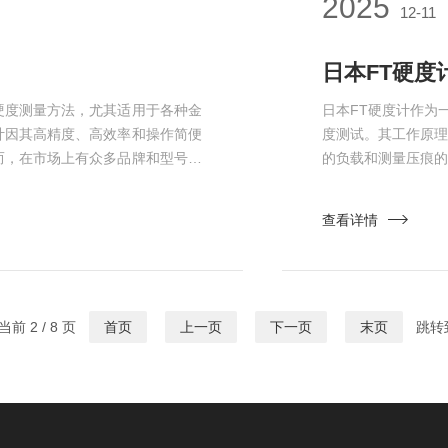
2025
12-11
日本FT硬度
硬度测量方法，尤其适用于各种金
日本FT硬度计作为
计因其高精度、高效率和操作简便
度测试。其工作原
而，在市场上有众多品牌和型号的
的负载和测量压痕
的设备，往往令许多人感到困惑。
性，但其测量误差
需求在选择之前，首先要明确自己
使用中的关键问题。
查看详情
的材料在硬度测试中表现不同，例
设计、传感器的精
术和自动...
前 2 / 8 页
首页
上一页
下一页
末页
跳转