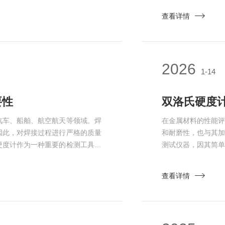
用两种不同的负荷：初负荷和总负
核心原理是通过施
查看详情
表面不规则性；而总负荷则较大，
从而计算出材料的
时记录测量数...
2026
1-14
要性
双洛氏硬度
汽车、船舶、航空航天等领域。焊
在金属材料的性能
因此，对焊接过程进行严格的质量
和耐磨性，也与其
硬度计作为一种重要的检测工具，
测试仪器，因其简
计能够有效评估焊接接头的性能。
原理双洛氏硬度计
的影响，焊缝的硬度会发生变化。
硬度。当压头施加
查看详情
用，可以快速测量焊缝及其热影响
深的压痕。最后，通
的是可以选...